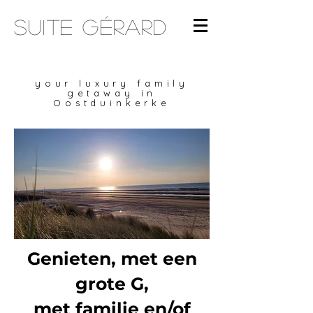
Suite gérard
your luxury family
getaway in
Oostduinkerke
Genieten, met een
grote G,
met familie en/of